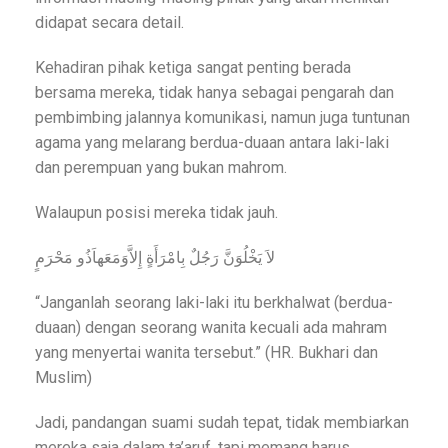
didapat secara detail.
Kehadiran pihak ketiga sangat penting berada
bersama mereka, tidak hanya sebagai pengarah dan
pembimbing jalannya komunikasi, namun juga tuntunan
agama yang melarang berdua-duaan antara laki-laki
dan perempuan yang bukan mahrom.
Walaupun posisi mereka tidak jauh.
لاَ يَخْلُوَنَّ رَجُلٌ بِامْرَأَةٍ إِلاَّوَمَعَهاَذُو مَحْرَمٍ
“Janganlah seorang laki-laki itu berkhalwat (berdua-
duaan) dengan seorang wanita kecuali ada mahram
yang menyertai wanita tersebut.” (HR. Bukhari dan
Muslim)
Jadi, pandangan suami sudah tepat, tidak membiarkan
mereka saja dalam ta’aruf, tapi memang harus